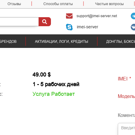
Отзывы
Способы оплаты
Частые вопросы
support@imei-server.net
imei-server
БРЕНДОВ
АКТИВАЦИИ, ЛОГИ, КРЕДИТЫ
ДОНГЛЫ, БОКС
49.00 $
IMEI
*
:
1 - 5 рабочих дней
:
Услуга Работает
Модел
Комент