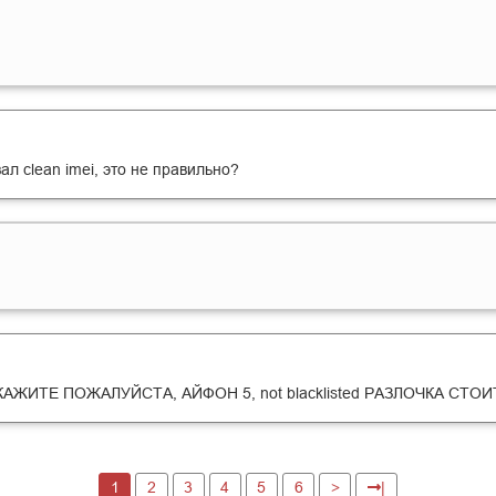
зал clean imei, это не правильно?
АЖИТЕ ПОЖАЛУЙСТА, АЙФОН 5, not blacklisted РАЗЛОЧКА СТОИ
1
2
3
4
5
6
>
|