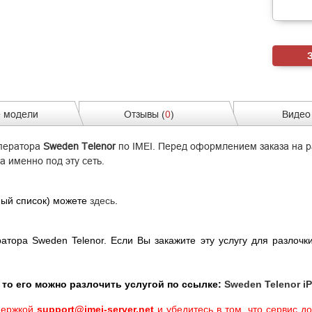
 модели
Отзывы (
0
)
Видео 
оператора
Sweden Telenor
по IMEI. Перед оформлением заказа на р
а именно под эту сеть.
ый список) можете
здесь
.
ратора Sweden Telenor. Если Вы закажите эту услугу для разлочк
 то его можно разлочить услугой по ссылке:
Sweden Telenor iP
ддержкой
support@imei-server.net
и убедитесь в том, что сервис до