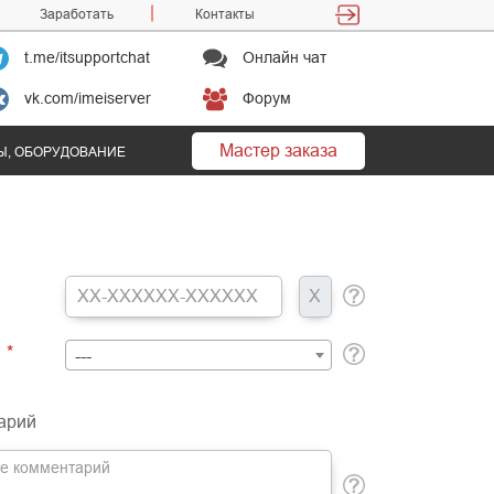
Заработать
Контакты
t.me/itsupportchat
Онлайн чат
vk.com/imeiserver
Форум
Мастер заказа
Ы, ОБОРУДОВАНИЕ
ь
*
---
арий