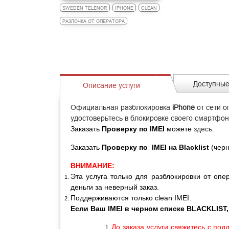
SWEDEN TELENOR
IPHONE
CLEAN
РАЗЛОЧКА ОТ ОПЕРАТОРА
Доступные
Описание услуги
Официальная разблокировка
iPhone
от сети 
удостоверьтесь в блокировке своего смартфон
Заказать
Проверку по IMEI
можете
здесь
.
Заказать
Проверку по IMEI на
Blacklist
(черн
ВНИМАНИЕ:
Эта услуга только для разблокировки от опе
деньги за неверный заказ.
Поддерживаются только clean IMEI.
Если Ваш IMEI в черном списке BLACKLIST,
До заказа услуги свяжитесь с по