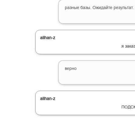
разные базы. Ожидайте результат.
alihan-z
я зака
верно
alihan-z
ПОДСК