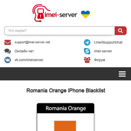
support@imei-server.net
t.me/itsupportchat
Онлайн чат
imei-server
vk.com/imeiserver
Форум
Romania Orange iPhone Blacklist