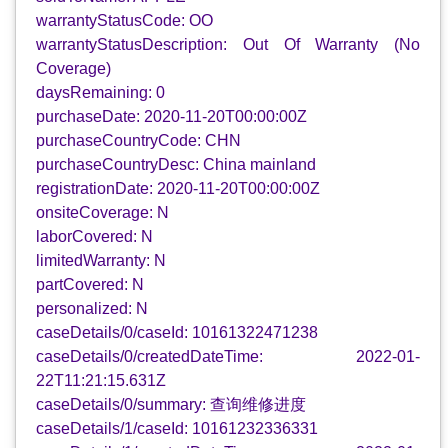
warrantyStatusCode: OO
warrantyStatusDescription: Out Of Warranty (No
Coverage)
daysRemaining: 0
purchaseDate: 2020-11-20T00:00:00Z
purchaseCountryCode: CHN
purchaseCountryDesc: China mainland
registrationDate: 2020-11-20T00:00:00Z
onsiteCoverage: N
laborCovered: N
limitedWarranty: N
partCovered: N
personalized: N
caseDetails/0/caseId: 10161322471238
caseDetails/0/createdDateTime: 2022-01-
22T11:21:15.631Z
caseDetails/0/summary: 查询维修进度
caseDetails/1/caseId: 10161232336331