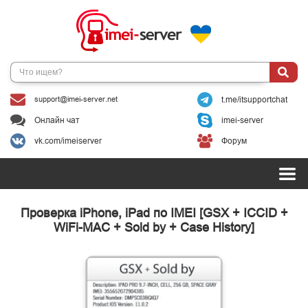
support@imei-server.net
t.me/itsupportchat
Онлайн чат
imei-server
vk.com/imeiserver
Форум
Проверка iPhone, iPad по IMEI [GSX + ICCID +
WiFi-MAC + Sold by + Case History]