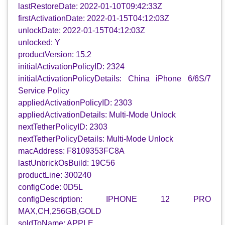
lastRestoreDate: 2022-01-10T09:42:33Z
firstActivationDate: 2022-01-15T04:12:03Z
unlockDate: 2022-01-15T04:12:03Z
unlocked: Y
productVersion: 15.2
initialActivationPolicyID: 2324
initialActivationPolicyDetails: China iPhone 6/6S/7
Service Policy
appliedActivationPolicyID: 2303
appliedActivationDetails: Multi-Mode Unlock
nextTetherPolicyID: 2303
nextTetherPolicyDetails: Multi-Mode Unlock
macAddress: F8109353FC8A
lastUnbrickOsBuild: 19C56
productLine: 300240
configCode: 0D5L
configDescription: IPHONE 12 PRO
MAX,CH,256GB,GOLD
soldToName: APPLE