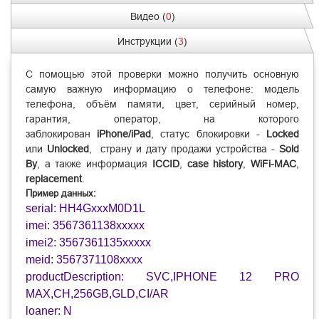
Видео (
0
)
Инструкции (
3
)
С помощью этой проверки можно получить основную
самую важную информацию о телефоне: модель
телефона, объём памяти, цвет, серийный номер,
гарантия, оператор, на которого
заблокирован
iPhone/iPad
, статус блокировки -
Locked
или
Unlocked
, страну и дату продажи устройства -
Sold
By
,
а также
информация
ICCID
,
case history
,
WiFi-MAC
,
replacement
.
Пример данных:
serial: HH4GxxxM0D1L
imei: 3567361138xxxxx
imei2: 3567361135xxxxx
meid: 3567371108xxxx
productDescription: SVC,IPHONE 12 PRO
MAX,CH,256GB,GLD,CI/AR
loaner: N