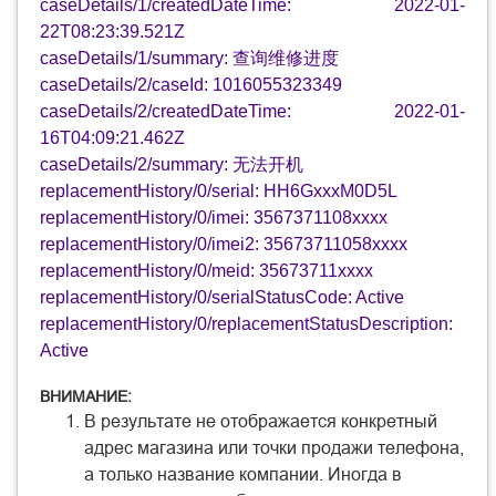
caseDetails/1/createdDateTime: 2022-01-
22T08:23:39.521Z
caseDetails/1/summary: 查询维修进度
caseDetails/2/caseId: 1016055323349
caseDetails/2/createdDateTime: 2022-01-
16T04:09:21.462Z
caseDetails/2/summary: 无法开机
replacementHistory/0/serial: HH6GxxxM0D5L
replacementHistory/0/imei: 3567371108xxxx
replacementHistory/0/imei2: 35673711058xxxx
replacementHistory/0/meid: 35673711xxxx
replacementHistory/0/serialStatusCode: Active
replacementHistory/0/replacementStatusDescription:
Active
ВНИМАНИЕ:
В результате не отображается конкретный
адрес магазина или точки продажи телефона,
а только название компании. Иногда в