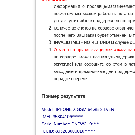
И
нформация о продавце/магазине/мес
поскольку мы можем работать по этой
услуге, уточняйте в поддержке до оформ
Количество слотов на сервере ограничен
после чего Ваш заказ будет отменен. В 
INVALID IMEI - NO REFUND! В случае ош
Отмена по причине задержки заказа на
на сервере может возникнуть задержка
server.net
или сообщите об этом в чат
выходные и праздничные дни поддержка 
порядке очереди.
Пример результата:
Model: IPHONE X,GSM,64GB,SILVER
IMEI: 35304109*******
Serial Number: DNPW2H9*****
ICCID: 893203000010*******