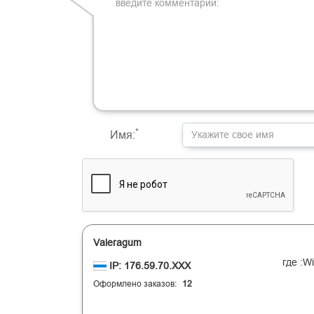
-
-
-
-
-
-
-
-
-
-
-
-
-
-
-
-
-
-
-
-
-
-
-
-
-
-
-
-
-
-
-
-
-
-
-
-
-
-
-
-
-
-
-
-
-
-
-
-
-
-
-
-
*
Имя:
Valeragum
где :W
IP: 176.59.70.XXX
Oформлено заказов:
12