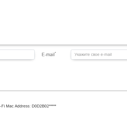
*
E-mail
i-Fi Mac Address: D0D2B02*****