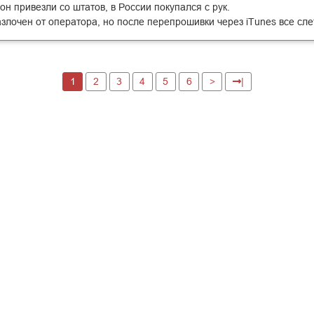
н привезли со штатов, в России покупался с рук.
злочен от оператора, но после перепрошивки через iTunes все сле
1
2
3
4
5
6
>
|