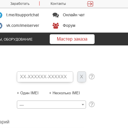
Заработать
Контакты
t.me/itsupportchat
Онлайн чат
vk.com/imeiserver
Форум
Мастер заказа
Ы, ОБОРУДОВАНИЕ
+ Один IMEI
+ Несколько IMEI
---
арий