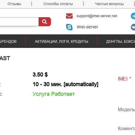
Отзывы
Способы оплаты
Частые вопросы
support@imei-server.net
imei-server
БРЕНДОВ
АКТИВАЦИИ, ЛОГИ, КРЕДИТЫ
ДОНГЛЫ, БОКС
FAST
3.50 $
IMEI
*
:
10 - 30 мин. [automatically]
:
Услуга Работает
Модель
Комент