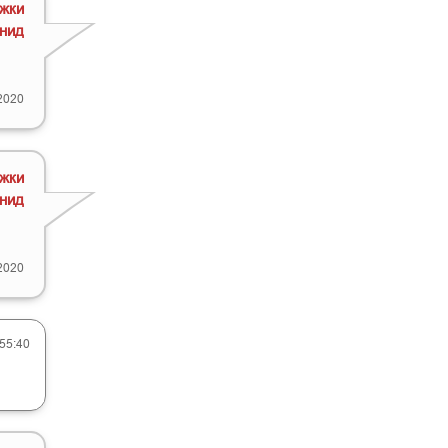
жки
онид
2020
жки
онид
2020
:55:40