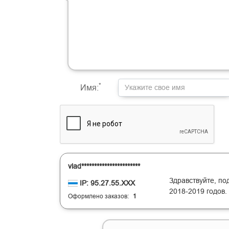
-
-
-
-
-
-
-
-
-
-
-
-
-
-
-
-
-
-
-
-
-
-
-
-
-
-
-
-
-
-
-
-
-
-
-
-
-
-
-
-
-
-
-
-
*
Имя:
vlad***********************
Здравствуйте, по
IP: 95.27.55.XXX
2018-2019 годов.
Oформлено заказов:
1