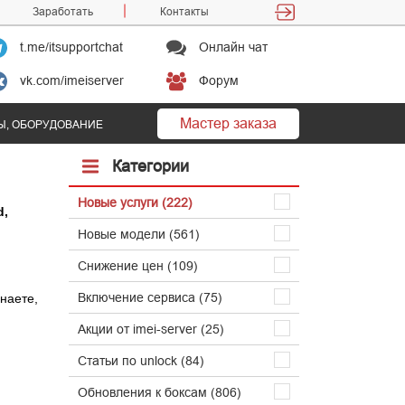
Заработать
Контакты
t.me/itsupportchat
Онлайн чат
vk.com/imeiserver
Форум
Мастер заказа
Ы, ОБОРУДОВАНИЕ
Категории
Новые услуги (222)
d,
Новые модели (561)
Снижение цен (109)
Включение сервиса (75)
знаете,
Акции от imei-server (25)
Статьи по unlock (84)
Обновления к боксам (806)