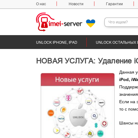
О нас
Новости
Гарантии
UNLOCK IPHONE, IPAD
UNLOCK ОСТАЛЬНЫХ 
НОВАЯ УСЛУГА: Удаление iCl
Данная у
iPod, iW
Поддерж
значения
Если на 
то с пом
Шансы на