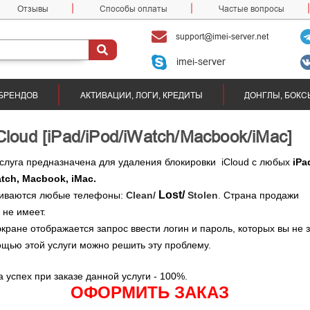
Отзывы
Способы оплаты
Частые вопросы
support@imei-server.net
imei-server
БРЕНДОВ
АКТИВАЦИИ, ЛОГИ, КРЕДИТЫ
ДОНГЛЫ, БОКС
oud [iPad/iPod/iWatch/Macbook/iMac]
слуга предназначена для удаления блокировки iCloud с любых
iPa
atch, Macbook, iMac.
Lost/
иваются любые телефоны:
Clean/
Stolen
.
Страна продажи
 не имеет.
экране отображается
запрос ввести логин и пароль, которых вы не 
ощью этой услуги можно решить эту проблему.
 успех при заказе данной услуги - 100%.
ОФОРМИТЬ ЗАКАЗ