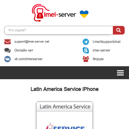
support@imei-server.net
t.me/itsupportchat
Онлайн чат
imei-server
vk.com/imeiserver
Форум
Latin America Service iPhone