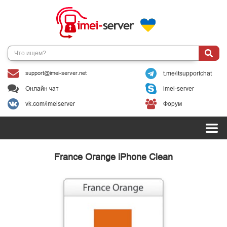
support@imei-server.net
t.me/itsupportchat
Онлайн чат
imei-server
vk.com/imeiserver
Форум
France Orange iPhone Clean