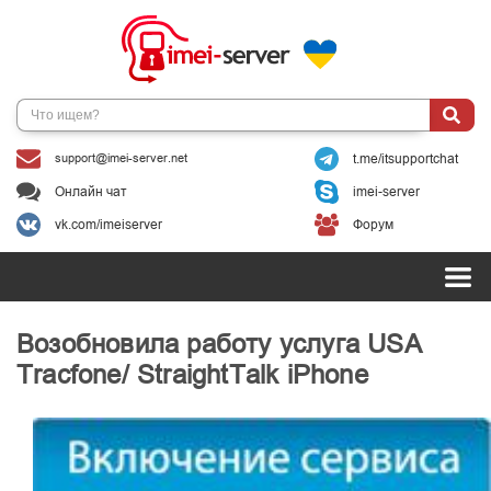
support@imei-server.net
t.me/itsupportchat
Онлайн чат
imei-server
vk.com/imeiserver
Форум
Возобновила работу услуга USA
Tracfone/ StraightTalk iPhone