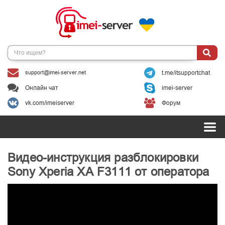
support@imei-server.net
t.me/itsupportchat
Онлайн чат
imei-server
vk.com/imeiserver
Форум
Видео-инструкция разблокировки
Sony Xperia XA F3111 от оператора