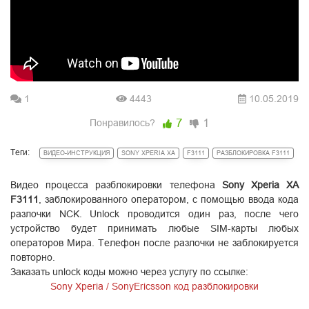
1
4443
10.05.2019
7
1
Понравилось?
Теги:
ВИДЕО-ИНСТРУКЦИЯ
SONY XPERIA XA
F3111
РАЗБЛОКИРОВКА F3111
Видео процесса разблокировки телефона
Sony Xperia XA
F3111
, заблокированного оператором, с помощью ввода кода
разлочки NCK. Unlock
проводится один раз, после чего
устройство будет принимать любые SIM-карты любых
операторов Мира. Телефон после разлочки не заблокируется
повторно.
Заказать unlock коды можно через услугу по ссылке:
Sony Xperia / SonyEricsson код разблокировки