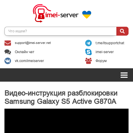
support@imei-server.net
t.me/itsupportchat
Онлайн чат
imei-server
vk.com/imeiserver
Форум
Видео-инструкция разблокировки
Samsung Galaxy S5 Active G870A