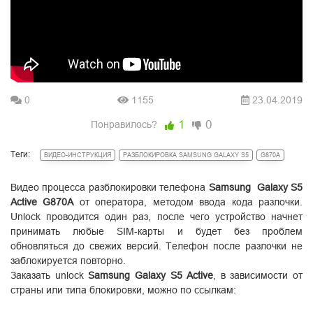
0
1155
23.04.2019
1
0
Понравилось?
Теги:
ВИДЕО-ИНСТРУКЦИЯ
РАЗБЛОКИРОВКА SAMSUNG GALAXY S5
G870A
Видео процесса разблокировки телефона
Samsung Galaxy S5
Active G870A
от оператора, методом ввода кода разлочки.
Unlock
проводится один раз, после чего устройство начнет
принимать любые SIM-карты и будет без проблем
обновляться до свежих версий. Телефон после разлочки не
заблокируется повторно.
Заказать unlock
Samsung
Galaxy S5
Active
, в зависимости от
страны или типа блокировки, можно по ссылкам: