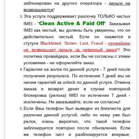
заблокирован на другого оператора -
деньги не
возвращаются
!
Эта услуга поддерживает разлочку ТОЛЬКО чистых
Clean Active & Paid Off
IMEI - "
". Заказывая
IMEI как чистый, вы должны быть уверенны, что он
действительно чистый. Если он окажется в
стутусе
Blacklisted, Stolen, Lost, Fraud -
провайдер
не возвращает деньги за неверный заказ
!!!
Это
политика провайдера, если Вы не согласны с этими
условиями - не оформляйте заказ.
Гарантия на анлок по данной услуге - 7 дней после
получения результата. По истечении 7 дней мы не
несем гарантий за unlock по данной услуге. Отмена
заказа и возврат денег в случае повторной
блокировка (релока) IMEI по истечении 7 дней -
исключены. Не заказывайте, если не согласны!
Если Ваш телефон был выведен из блеклиста для
разлочки данной услугой, либо по нему уже был
релок, очень вероятно, что такой телефон
заблокируется повторно после обновления. Если
же телефон чист и разблокируется впервые,