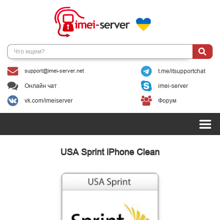
support@imei-server.net
t.me/itsupportchat
Онлайн чат
imei-server
vk.com/imeiserver
Форум
USA Sprint iPhone Clean