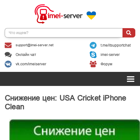
support@imei-server.net
t.me/itsupportchat
Онлайн чат
imei-server
vk.com/imeiserver
Форум
Снижение цен: USA Cricket iPhone
Clean