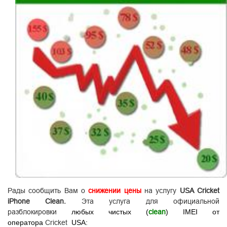
Рады сообщить Вам о
снижении цены
на услугу
USA Cricket
iPhone Clean
.
Эта услуга для официальной
разблокировки
любых чистых (
сlean
) ІМЕІ
от
оператора
Cricket
USA: