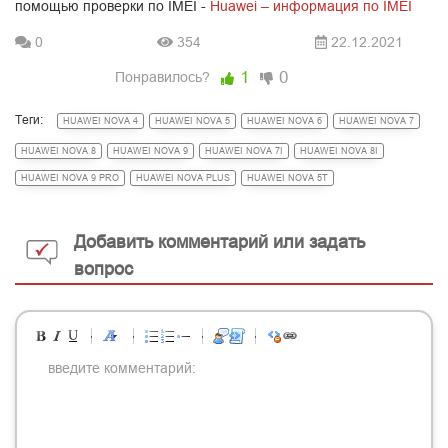
помощью проверки
по
IMEI
-
Huawei – информация по IMEI
0
354
22.12.2021
1
0
Понравилось?
Теги:
HUAWEI NOVA 4
HUAWEI NOVA 5
HUAWEI NOVA 6
HUAWEI NOVA 7
HUAWEI NOVA 8
HUAWEI NOVA 9
HUAWEI NOVA 7I
HUAWEI NOVA 8I
HUAWEI NOVA 9 PRO
HUAWEI NOVA PLUS
HUAWEI NOVA 5T
Добавить комментарий или задать
вопрос
-
-
-
-
-
-
-
-
-
-
-
-
-
-
-
-
-
-
-
-
-
-
-
-
-
-
-
-
-
-
-
-