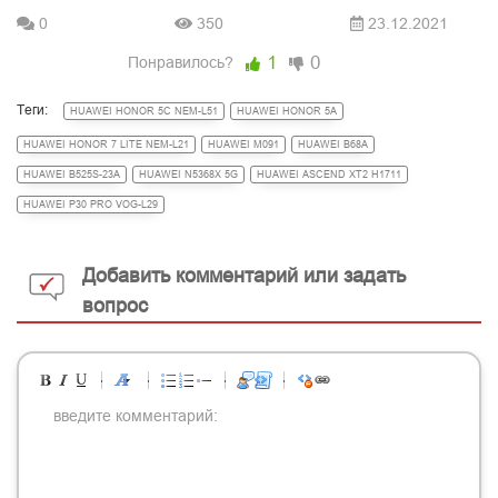
0
350
23.12.2021
1
0
Понравилось?
Теги:
HUAWEI HONOR 5C NEM-L51
HUAWEI HONOR 5A
HUAWEI HONOR 7 LITE NEM-L21
HUAWEI M091
HUAWEI B68A
HUAWEI B525S-23A
HUAWEI N5368X 5G
HUAWEI ASCEND XT2 H1711
HUAWEI P30 PRO VOG-L29
Добавить комментарий или задать
вопрос
-
-
-
-
-
-
-
-
-
-
-
-
-
-
-
-
-
-
-
-
-
-
-
-
-
-
-
-
-
-
-
-