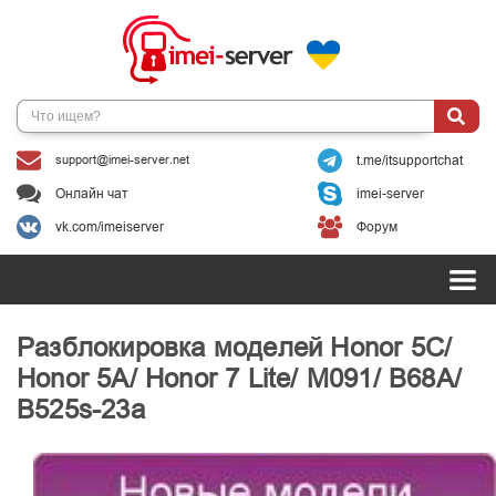
support@imei-server.net
t.me/itsupportchat
Онлайн чат
imei-server
vk.com/imeiserver
Форум
Разблокировка моделей Honor 5C/
Honor 5A/ Honor 7 Lite/ M091/ B68A/
B525s-23a