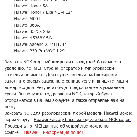
Huawei Honor 5A
Huawei Honor 7 Lite NEM-L21
Huawei M091
Huawei B68A
Huawei B525s-23a
Huawei N5368X 5G
Huawei Ascend XT2 H1711
Huawei P30 Pro VOG-L29
Заказать NCK код разблокировки с заводской базы можно
удаленно, по
IMEI. Страна,
оператор и тип блокировки
значения не имеют. Для осуществления разблокировки
заполните форму заказа на странице услуги, впишите IMEI и
номер модели. Результат будет предоставлен в указанные
сроки. Вы получите код разлочки NCK, который будет
отображаться в Вашем аккаунте, а также отправлен вам на
почту.
Заказать
NCK
для
разблокировки
любой модели
Huawei
можно
через услугу -
Huawei Factory base: заводская база NCK кодов
.
Проверить
по
IMEI данные
об устройстве
можно по
ссылке
-
Huawei – информация по IMEI