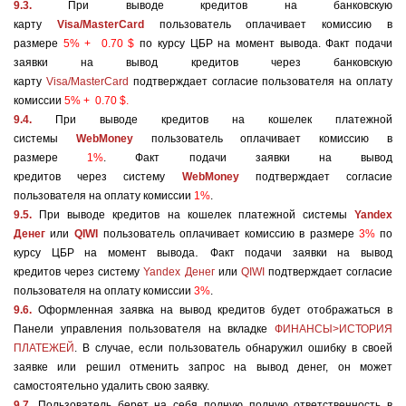
9.3.
При выводе кредитов
на банковскую
карту
Visa/MasterCard
пользователь оплачивает комиссию в
размере
5% + 0.70 $
по курсу ЦБР на момент вывода.
Факт подачи
заявки на вывод кредитов через банковскую
карту
Visa/MasterCard
подтверждает согласие пользователя на оплату
комиссии
5% + 0.70 $.
9.4.
При выводе кредитов
на кошелек платежной
системы
WebMoney
пользователь оплачивает комиссию в
размере
1%
.
Факт подачи заявки на вывод
кредитов через систему
WebMoney
подтверждает согласие
пользователя на оплату комиссии
1%
.
9.5.
При выводе кредитов
на кошелек платежной системы
Yandex
Денег
или
QIWI
пользователь оплачивает комиссию в размере
3%
по
.
курсу ЦБР на момент вывода
Факт подачи заявки на вывод
кредитов через систему
Yandex Денег
или
QIWI
подтверждает согласие
пользователя на оплату комиссии
3%
.
9.6.
Оформленная заявка на вывод кредитов будет отображаться в
Панели управления пользователя на вкладке
ФИНАНСЫ>ИСТОРИЯ
ПЛАТЕЖЕЙ
. В случае, если пользователь обнаружил ошибку в своей
заявке или решил отменить запрос на вывод денег, он может
самостоятельно удалить свою заявку.
9.7.
Пользователь берет на себя полную
полную ответственность в