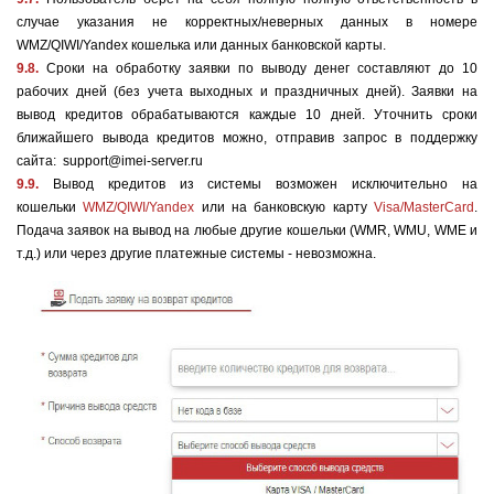
случае указания не корректных/неверных данных в номере
WMZ/QIWI/Yandex кошелька или данных банковской карты.
9.8.
Сроки на обработку заявки по выводу денег составляют до 10
рабочих дней (без учета выходных и праздничных дней). Заявки на
вывод кредитов обрабатываются каждые 10 дней. Уточнить сроки
ближайшего вывода кредитов можно, отправив запрос в поддержку
сайта: support@imei-server.ru
9.9.
Вывод кредитов из системы возможен исключительно на
кошельки
WMZ/QIWI/Yandex
или на банковскую карту
Visa/MasterCard
.
Подача заявок на вывод на любые другие кошельки (WMR, WMU, WME и
т.д.) или через другие платежные системы - невозможна.