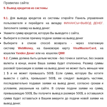
Правилах сайта
:
9. Вывод кредитов из системы
9.1.
Для вывода кредитов из системы откройте Панель управления
пользователя и перейдите на вкладку
ФИНАНСЫ>ВЫВОД ДЕНЕГ
.
Заполните заявку на вывод денег:
Укажите сумму кредитов, которую Вы выводите с сайта.
Выберите в списке причину подачи заявки на вывод денег
Выберите в списке способ возврата - через платежную
систему
WebMoney,
на банковскую карту
Visa/MasterCard
, на
кошелек
Yandex Денег
или на кошелек
QIWI
9.2.
Сумма должна быть целым числом - без точек и запятых, без знаков
валюты в конце, иначе Ваша заявка будет отклонена. Размер суммы
разовой транзакции в заявке на вывод денег не может быть меньше чем
1 $ и не может превышать 500$.
Если сумма, которую Вы хотите
вывести с сайта, превышает 500$, ее следует выводить частями,
последовательно подавая заявки на вывод денег, согласно срокам и
условиям, указанным на сайте. В случае подачи заявки на сумму,
превышающую 500$, Вы получите вывод в размере 500$, а оставшаяся
сумма будет оставаться в Вашем аккаунте до подачи новой заявки на
вывод денег.