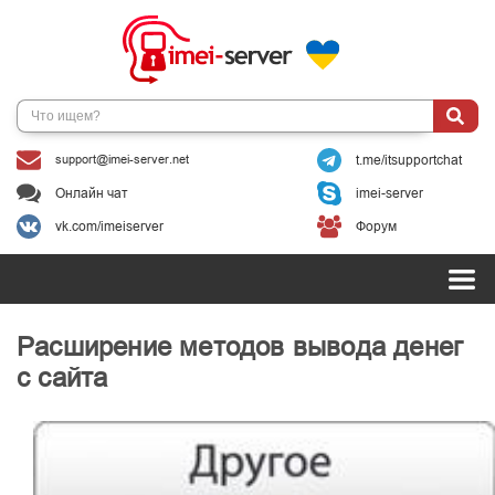
support@imei-server.net
t.me/itsupportchat
Онлайн чат
imei-server
vk.com/imeiserver
Форум
Расширение методов вывода денег
с сайта