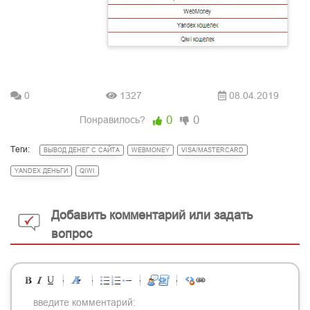
0
1327
08.04.2019
0
0
Понравилось?
Теги:
ВЫВОД ДЕНЕГ С САЙТА
WEBMONEY
VISA/MASTERCARD
YANDEX ДЕНЬГИ
QIWI
Добавить комментарий или задать
вопрос
-
-
-
-
-
-
-
-
-
-
-
-