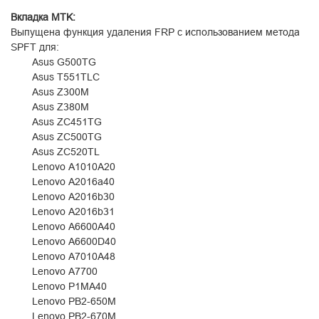
Вкладка
MTK:
Выпущена функция удаления FRP с использованием метода
SPFT для:
Asus G500TG
Asus T551TLC
Asus Z300M
Asus Z380M
Asus ZC451TG
Asus ZC500TG
Asus ZC520TL
Lenovo A1010A20
Lenovo A2016a40
Lenovo A2016b30
Lenovo A2016b31
Lenovo A6600A40
Lenovo A6600D40
Lenovo A7010A48
Lenovo A7700
Lenovo P1MA40
Lenovo PB2-650M
Lenovo PB2-670M