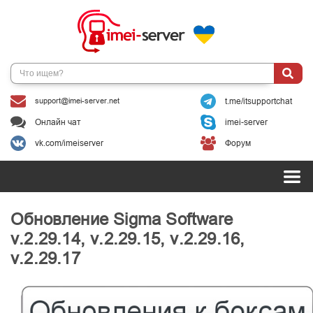
support@imei-server.net
t.me/itsupportchat
Онлайн чат
imei-server
vk.com/imeiserver
Форум
Обновление Sigma Software
v.2.29.14, v.2.29.15, v.2.29.16,
v.2.29.17