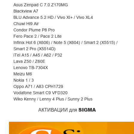
Asus Zenpad C 7.0 Z170MG
Blackview A7
BLU Advance 5.2 HD / Vivo XI+ / Vivo XL4
Chuwi Hi9 Air
Condor Plume P8 Pro
Fero Pace 2 / Pace 2 Lite
Infinix Hot 6 (X606) / Note 5 (X604) / Smart 2 (X5515) /
Smart 2 Pro (X5514D)
iTel A15 / A45 / A62 / P32
Lava Z50 / Z60E
Lenovo TB-7304X
Meizu M6
Nokia 1 / 3
Oppo A71 / A83 CPH1729
Vodafone Smart C9 VFD320
Wiko Kenny / Lenny 4 Plus / Sunny 2 Plus
SIGMA
АКТИВАЦИИ для