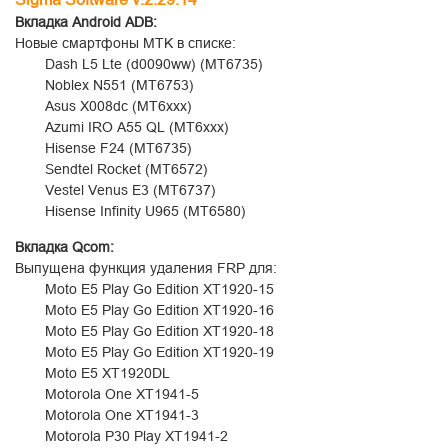
Вкладка Android
ADB:
Новые смартфоны MTK в списке:
Dash L5 Lte (d0090ww) (MT6735)
Noblex N551 (MT6753)
Asus X008dc (MT6xxx)
Azumi IRO A55 QL (MT6xxx)
Hisense F24 (MT6735)
Sendtel Rocket (MT6572)
Vestel Venus E3 (MT6737)
Hisense Infinity U965 (MT6580)
Вкладка Qcom:
Выпущена функция удаления FRP для:
Moto E5 Play Go Edition XT1920-15
Moto E5 Play Go Edition XT1920-16
Moto E5 Play Go Edition XT1920-18
Moto E5 Play Go Edition XT1920-19
Moto E5 XT1920DL
Motorola One XT1941-5
Motorola One XT1941-3
Motorola P30 Play XT1941-2