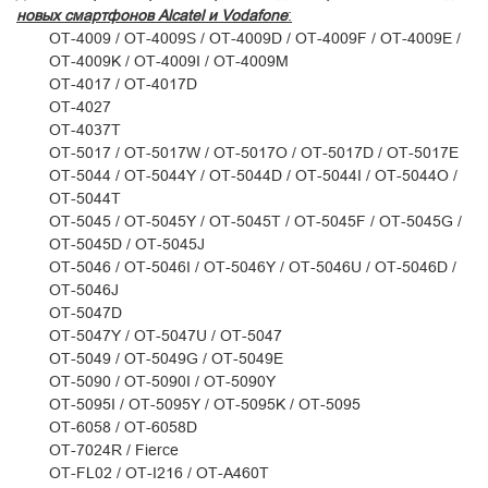
новых смартфонов Alcatel и Vodafone
:
OT-4009 / OT-4009S / OT-4009D / OT-4009F / OT-4009E /
OT-4009K / OT-4009I / OT-4009M
OT-4017 / OT-4017D
OT-4027
OT-4037T
OT-5017 / OT-5017W / OT-5017O / OT-5017D / OT-5017E
OT-5044 / OT-5044Y / OT-5044D / OT-5044I / OT-5044O /
OT-5044T
OT-5045 / OT-5045Y / OT-5045T / OT-5045F / OT-5045G /
OT-5045D / OT-5045J
OT-5046 / OT-5046I / OT-5046Y / OT-5046U / OT-5046D /
OT-5046J
OT-5047D
OT-5047Y / OT-5047U / OT-5047
OT-5049 / OT-5049G / OT-5049E
OT-5090 / OT-5090I / OT-5090Y
OT-5095I / OT-5095Y / OT-5095K / OT-5095
OT-6058 / OT-6058D
OT-7024R / Fierce
OT-FL02 / OT-I216 / OT-A460T