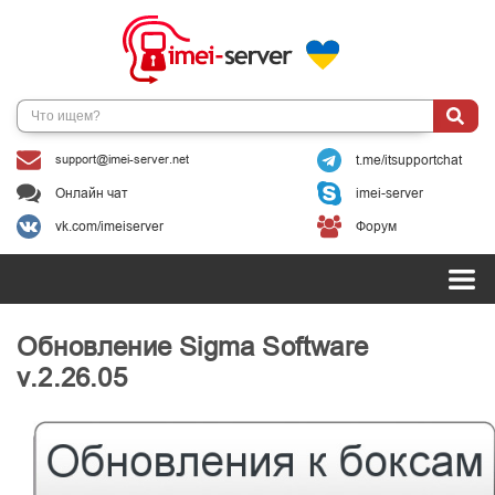
support@imei-server.net
t.me/itsupportchat
Онлайн чат
imei-server
vk.com/imeiserver
Форум
Обновление Sigma Software
v.2.26.05