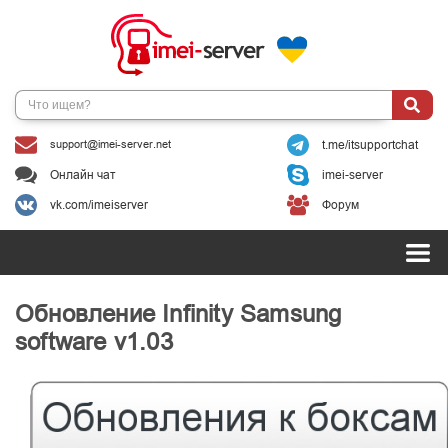
support@imei-server.net
t.me/itsupportchat
Онлайн чат
imei-server
vk.com/imeiserver
Форум
Обновление Infinity Samsung
software v1.03