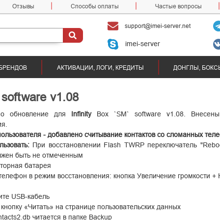
Отзывы
Способы оплаты
Частые вопросы
support@imei-server.net
imei-server
БРЕНДОВ
АКТИВАЦИИ, ЛОГИ, КРЕДИТЫ
ДОНГЛЫ, БОКС
 software v1.08
но обновление для
Infinity
Box `SM` software v1.08.
Внесены
я.
ользователя - добавлено считывание контактов со сломанных тел
льзовать:
При восстановлении Flash TWRP переключатель "Reboo
олжен быть
не отмеченным
торная батарея
телефон в режим восстановления: кнопка Увеличение громкости +
ите USB-кабель
кнопку «Читать» на странице пользовательских данных
tacts2.db читается в папке Backup