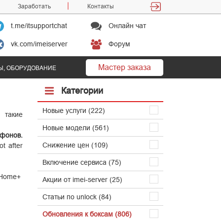
Заработать
Контакты
t.me/itsupportchat
Онлайн чат
vk.com/imeiserver
Форум
Мастер заказа
Ы, ОБОРУДОВАНИЕ
Категории
Новые услуги (222)
 такие
Новые модели (561)
ефонов.
Снижение цен (109)
t after
Включение сервиса (75)
 Home+
Акции от imei-server (25)
Статьи по unlock (84)
Обновления к боксам (806)