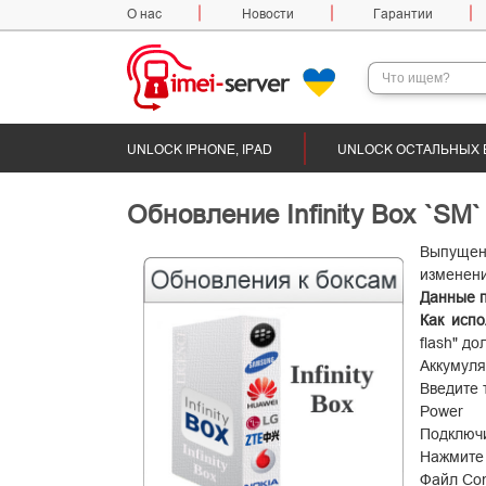
О нас
Новости
Гарантии
UNLOCK IPHONE, IPAD
UNLOCK ОСТАЛЬНЫХ 
Обновление Infinity Box `SM`
Выпуще
изменени
Данные п
Как испо
flash" д
Аккумуля
Введите 
Power
Подключ
Нажмите 
Файл Con