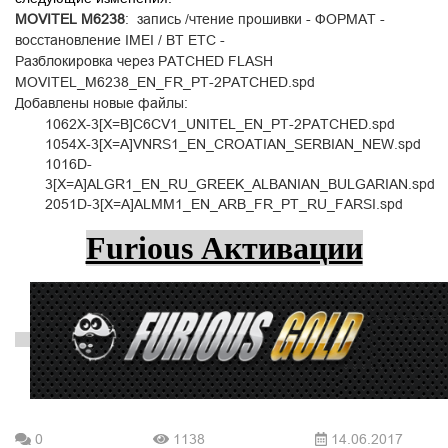
MOVITEL M6238
: запись /чтение прошивки - ФОРМАТ -
восстановление IMEI / BT ETC -
Разблокировка через PATCHED FLASH
MOVITEL_M6238_EN_FR_PT-2PATCHED.spd
Добавлены новые файлы:
1062X-3[X=B]C6CV1_UNITEL_EN_PT-2PATCHED.spd
1054X-3[X=A]VNRS1_EN_CROATIAN_SERBIAN_NEW.spd
1016D-
3[X=A]ALGR1_EN_RU_GREEK_ALBANIAN_BULGARIAN.spd
2051D-3[X=A]ALMM1_EN_ARB_FR_PT_RU_FARSI.spd
Furious Активации
0
1138
14.06.2017