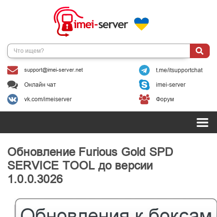
support@imei-server.net
t.me/itsupportchat
Онлайн чат
imei-server
vk.com/imeiserver
Форум
Обновление Furious Gold SPD
SERVICE TOOL до версии
1.0.0.3026