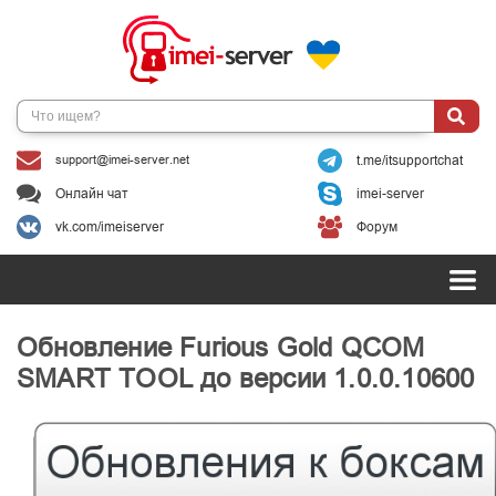
support@imei-server.net
t.me/itsupportchat
Онлайн чат
imei-server
vk.com/imeiserver
Форум
Обновление Furious Gold QCOM
SMART TOOL до версии 1.0.0.10600