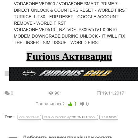
VODAFONE VFD600 / VODAFONE SMART PRIME 7 -
DIRECT UNLOCK & COUNTERS RESET - WORLD FIRST
TURKCELL T80 - FRP RESET - GOOGLE ACCOUNT
REMOVE - WORLD FIRST
VODAFONE VFD513 - NZ_VDF_P809V51V1.0.0B10 -
MODEM DOWNGRADE DURING UNLOCK - IT WILL FIX
THE ' INSERT SIM ' ISSUE - WORLD FIRST
Furious Активации
0
901
19.11.2017
1
0
Понравилось?
Теги:
ОБНОВЛЕНИЕ
FURIOUS GOLD QCOM SMART TOOL
1.0.0.10600