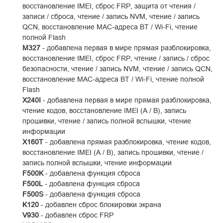
восстановление IMEI, сброс FRP, защита от чтения /
записи / сброса, чтение / запись NVM, чтение / запись
QCN, восстановление MAC-адреса BT / Wi-Fi, чтение
полной Flash
M327
- добавлена ​​первая в мире прямая разблокировка,
восстановление IMEI, сброс FRP, чтение / запись / сброс
безопасности, чтение / запись NVM, чтение / запись QCN,
восстановление MAC-адреса BT / Wi-Fi, чтение полной
Flash
X240I
- добавлена ​​первая в мире прямая разблокировка,
чтение кодов, восстановление IMEI (A / B), запись
прошивки, чтение / запись полной вспышки, чтение
информации
X160T
- добавлена ​​прямая разблокировка, чтение кодов,
восстановление IMEI (A / B), запись прошивки, чтение /
запись полной вспышки, чтение информации
F500K
- добавлена ​​функция сброса
F500L
- добавлена ​​функция сброса
F500S
- добавлена ​​функция сброса
K120
- добавлен сброс блокировки экрана
V930
- добавлен сброс FRP