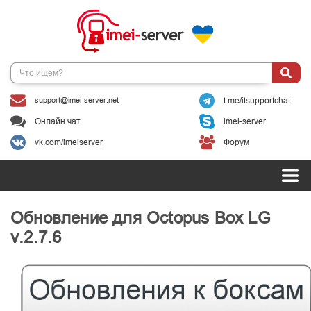
support@imei-server.net
t.me/itsupportchat
Онлайн чат
imei-server
vk.com/imeiserver
Форум
Обновление для Octopus Box LG
v.2.7.6