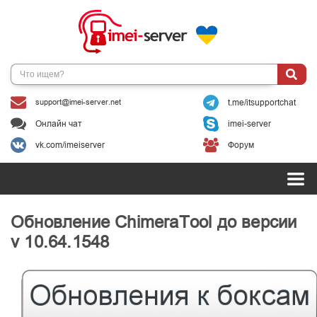
support@imei-server.net
t.me/itsupportchat
Онлайн чат
imei-server
vk.com/imeiserver
Форум
Обновление ChimeraTool до версии
v 10.64.1548