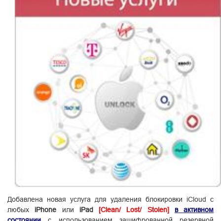
Добавлена новая услуга для удаления блокировки iCloud с
любых
iPhone
или
iPad
[Clean/ Lost/ Stolen]
в активном
состоянии
с использованием зашифрованной резервной