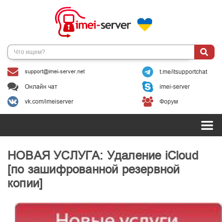
support@imei-server.net
t.me/itsupportchat
Онлайн чат
imei-server
vk.com/imeiserver
Форум
НОВАЯ УСЛУГА: Удаление iCloud
[по зашифрованной резервной
копии]