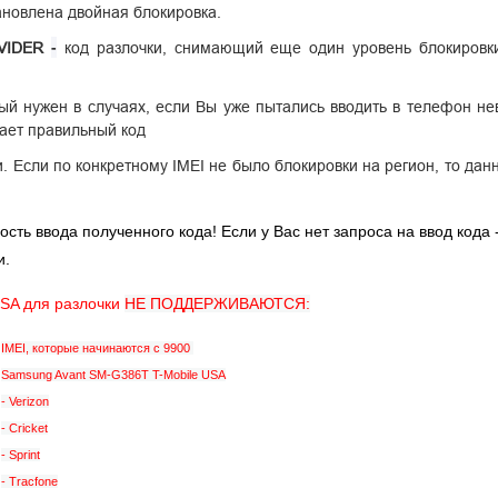
ановлена двойная блокировка.
-
VIDER
код разлочки, снимающий еще один уровень блокировки
рый
нужен в случаях, если Вы уже пытались вводить в телефон н
ает правильный код
. Если по конкретному IMEI не было блокировки на регион, то дан
сть ввода полученного кода! Если у Вас нет запроса на ввод кода 
и.
USA для разлочки
НЕ ПОДДЕРЖИВАЮТСЯ:
IMEI, которые начинаются с 9900
Samsung Avant SM-G386T T-Mobile USA
- Verizon
- Cricket
- Sprint
- Tracfone