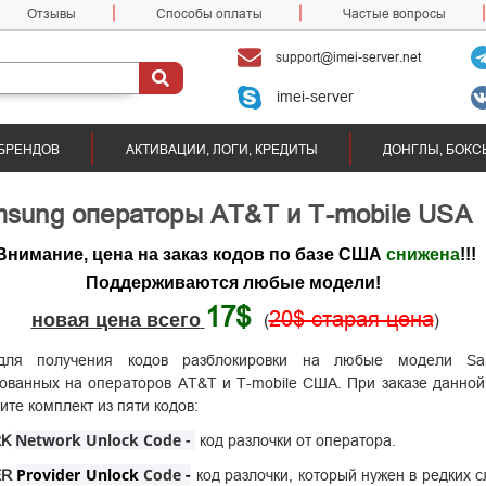
Отзывы
Способы оплаты
Частые вопросы
support@imei-server.net
imei-server
БРЕНДОВ
АКТИВАЦИИ, ЛОГИ, КРЕДИТЫ
ДОНГЛЫ, БОКС
sung операторы AT&T и T-mobile USA
Внимание, цена на заказ кодов по базе США
снижена
!!!
Поддерживаются любые модели!
17$
новая цена всего
20$ старая цена
(
)
для получения кодов разблокировки на любые модели Sa
рованных на операторов
AT&T и T-mobile США
. При заказе данной
ите комплект из пяти кодов:
Network Unlock Code -
K
код разлочки от оператора.
Provider Unlock
Code
-
ER
код разлочки, который нужен в редких с