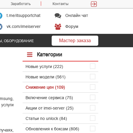
Заработать
Контакты
t.me/itsupportchat
Онлайн чат
vk.com/imeiserver
Форум
Мастер заказа
Ы, ОБОРУДОВАНИЕ
Категории
Новые услуги (222)
Новые модели (561)
Снижение цен (109)
Включение сервиса (75)
msung,
 услуги
Акции от imei-server (25)
Статьи по unlock (84)
Обновления к боксам (806)
лучаях,