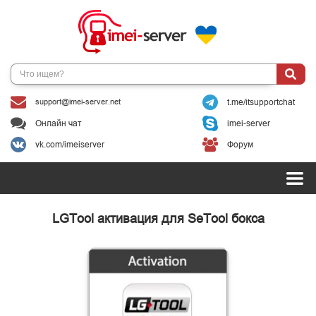
support@imei-server.net
t.me/itsupportchat
Онлайн чат
imei-server
vk.com/imeiserver
Форум
LGTool активация для SeTool бокса