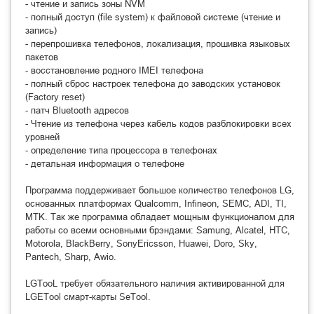
- чтение и запись зоны NVM
- полный доступ (file system) к файловой системе (чтение и
запись)
- перепрошивка телефонов, локализация, прошивка языковых
пакетов
- восстановление родного IMEI телефона
- полный сброс настроек телефона до заводских установок
(Factory reset)
- патч Bluetooth адресов
- Чтение из телефона через кабель кодов разблокировки всех
уровней
- определение типа процессора в телефонах
- детальная информация о телефоне
Программа поддерживает большое количество телефонов LG,
основанных платформах Qualcomm, Infineon, SEMC, ADI, TI,
MTK. Так же программа обладает мощным функционалом для
работы со всеми основными брэндами:
Samung, Alcatel, HTC,
Motorola, BlackBerry, SonyEricsson, Huawei, Doro, Sky,
Pantech, Sharp, Awio.
LGTooL требует обязательного наличия активированной для
LGETool смарт-карты SeTool.