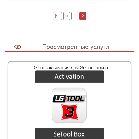
|
<
1
2
Просмотренные услуги
LGTool активация для SeTool бокса