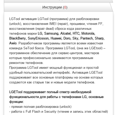
Инструкции (
0
)
LGTool активация LGTool (программа) для разблокировки
(unlock), восстановления IMEI (repair), прошивки, чтения FF,
восстановления (repair dead) сброса кода различных
телефонов марки
LG, Samsung, Alcatel, HTC, Motorola,
BlackBerry, SonyEricsson, Huawei, Doro, Sky, Pantech, Sharp,
Awio
. Разработчиком программы является всеми известная
команда SeTool бокса. Программа LGTooL (она же LGEtool) –
программное обеспечение для сервис-центров, мастеров
которые профессионально занимаются программным
ремонтом телефонов.
Программа LGTool имеет мощный функционал и простой
удобный пользовательский интерфейс. Активация LGETool
поддерживает все основные платформы на основе которых
создаются как старые так и новые модели телефонов.
LGETool поддерживает полный спектр необходимой
функциональности для работы с телефонами LG, основные
функции:
- прямая полная разблокировка (unlock)
- работа с Full Flash и Security (чтение и запись этих областей)