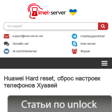
support@imei-server.net
t.me/itsupportchat
Онлайн чат
imei-server
vk.com/imeiserver
Форум
Huawei Hard reset, сброс настроек
телефонов Хуавей