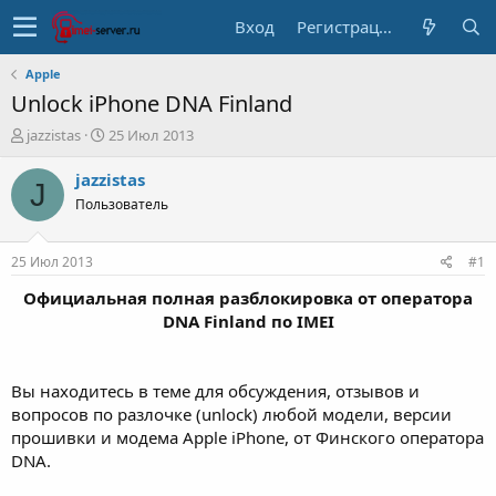
Вход
Регистрация
Apple
Unlock iPhone DNA Finland
А
Д
jazzistas
25 Июл 2013
в
а
т
т
jazzistas
J
о
а
Пользователь
р
н
т
а
е
ч
25 Июл 2013
#1
м
а
ы
л
Официальная полная разблокировка от оператора
а
DNA Finland по IMEI
Вы находитесь в теме для обсуждения, отзывов и
вопросов по разлочке (unlock) любой модели, версии
прошивки и модема Apple iPhone, от Финского оператора
DNA.