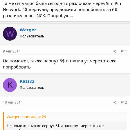
Та же ситуация была сегодня с разлочкой через Sim Pin
Network. 4$ вернули, предложили попробовать за 6$
Продукт: Huawei код разблокировки Sim PIN Network
разлочку через NCK. Попробую...
Причина: Если IMEI правильный пробуйте базу Not Found
http://www.imei-server.ru/product-679-huawei-kod-ne-najjden-
unlock-i-kod-sbrosa-popytok.html
Warger
W
Пользователь
9 Авг 2014
#11
Не поможет, также вернут 6$ и напишут через это же
попробовать
Kass82
K
Пользователь
10 Авг 2014
#12
Warger написал(а):
Не поможет, также вернут 6$ и напишут через это же