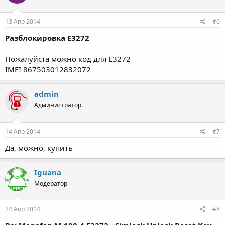
13 Апр 2014
#6
Разблокировка Е3272
Пожалуйста можно код для E3272
IMEI 867503012832072
admin
Администратор
14 Апр 2014
#7
Да, можно, купить
Iguana
Модератор
24 Апр 2014
#8