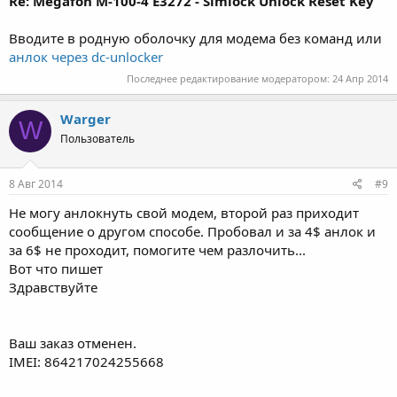
Re: Megafon M-100-4 E3272 - Simlock Unlock Reset Key
Вводите в родную оболочку для модема без команд или
анлок через dc-unlocker
Последнее редактирование модератором:
24 Апр 2014
Warger
W
Пользователь
8 Авг 2014
#9
Не могу анлокнуть свой модем, второй раз приходит
сообщение о другом способе. Пробовал и за 4$ анлок и
за 6$ не проходит, помогите чем разлочить...
Вот что пишет
Здравствуйте
Ваш заказ отменен.
IMEI: 864217024255668