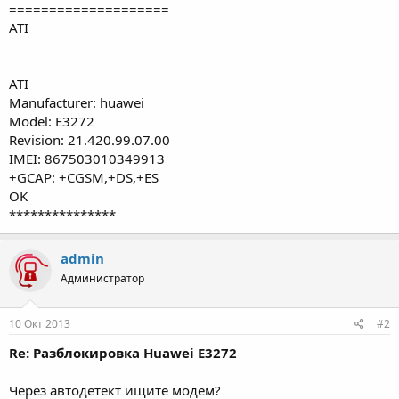
====================
ATI
ATI
Manufacturer: huawei
Model: E3272
Revision: 21.420.99.07.00
IMEI: 867503010349913
+GCAP: +CGSM,+DS,+ES
OK
***************
admin
Администратор
10 Окт 2013
#2
Re: Разблокировка Huawei E3272
Через автодетект ищите модем?