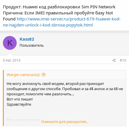
Продукт: Huawei код разблокировки Sim PIN Network
Причина: Если IMEI правильный пробуйте базу Not
Found
http://www.imei-server.ru/product-679-huawei-kod-
ne-najjden-unlock-i-kod-sbrosa-popytok.html
Kass82
K
Пользователь
9 Авг 2014
#10
Warger написал(а):
Не могу анлокнуть свой модем, второй раз приходит
сообщение о другом способе. Пробовал и за 4$ анлок и за 6$ не
проходит, помогите чем разлочить...
Вот что пишет
Здравствуйте
Ваш заказ отменен.
Нажмите для раскрытия...
IMEI: 864217024255668