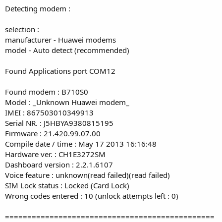
Detecting modem :
selection :
manufacturer - Huawei modems
model - Auto detect (recommended)
Found Applications port COM12
Found modem : B710S0
Model : _Unknown Huawei modem_
IMEI : 867503010349913
Serial NR. : J5HBYA9380815195
Firmware : 21.420.99.07.00
Compile date / time : May 17 2013 16:16:48
Hardware ver. : CH1E3272SM
Dashboard version : 2.2.1.6107
Voice feature : unknown(read failed)(read failed)
SIM Lock status : Locked (Card Lock)
Wrong codes entered : 10 (unlock attempts left : 0)
===============================================