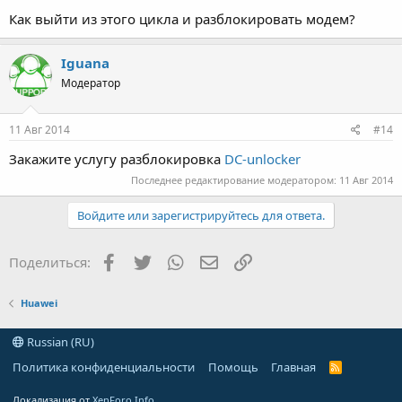
Как выйти из этого цикла и разблокировать модем?
Iguana
Модератор
11 Авг 2014
#14
Закажите услугу разблокировка
DC-unlocker
Последнее редактирование модератором:
11 Авг 2014
Войдите или зарегистрируйтесь для ответа.
Facebook
Twitter
WhatsApp
Электронная почта
Ссылка
Поделиться:
Huawei
Russian (RU)
Политика конфиденциальности
Помощь
Главная
R
S
S
Локализация от
XenForo.Info