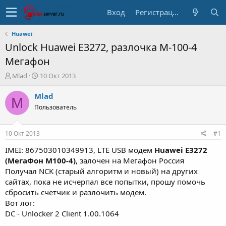
Вход
Регистрация
Huawei
Unlock Huawei E3272, разлочка M-100-4
Мегафон
А
Д
Mlad
10 Окт 2013
в
а
т
т
Mlad
M
о
а
Пользователь
р
н
т
а
е
ч
10 Окт 2013
#1
м
а
ы
л
IMEI: 867503010349913, LTE USB модем
Huawei E3272
а
(МегаФон М100-4)
, залочен на Мегафон Россия
Получал NCK (старый алгоритм и новый) на других
сайтах, пока не исчерпал все попытки, прошу помочь
сбросить счетчик и разлочить модем.
Вот лог:
DC - Unlocker 2 Client 1.00.1064