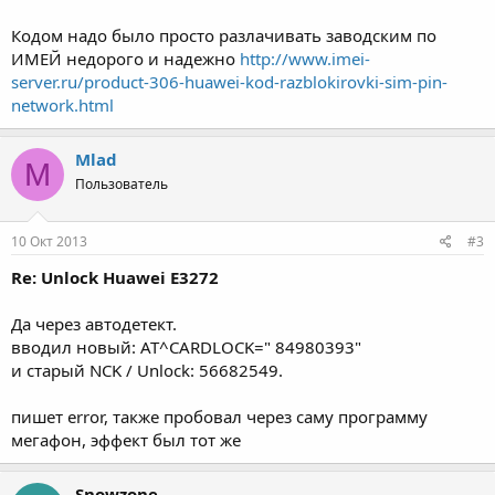
Кодом надо было просто разлачивать заводским по
ИМЕЙ недорого и надежно
http://www.imei-
server.ru/product-306-huawei-kod-razblokirovki-sim-pin-
network.html
Mlad
M
Пользователь
10 Окт 2013
#3
Re: Unlock Huawei E3272
Да через автодетект.
вводил новый: AT^CARDLOCK=" 84980393"
и старый NCK / Unlock: 56682549.
пишет error, также пробовал через саму программу
мегафон, эффект был тот же
Snowzone