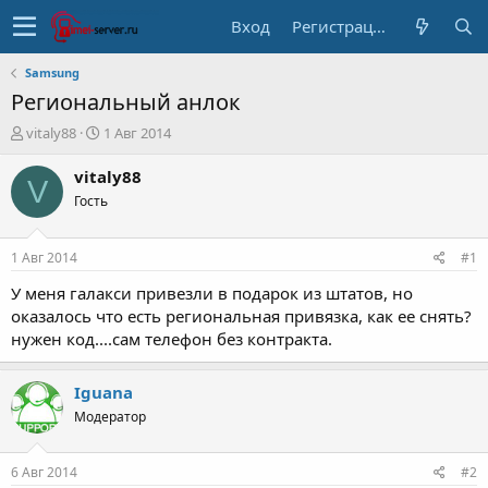
Вход
Регистрация
Samsung
Региональный анлок
А
Д
vitaly88
1 Авг 2014
в
а
т
т
vitaly88
V
о
а
Гость
р
н
т
а
е
ч
1 Авг 2014
#1
м
а
ы
л
У меня галакси привезли в подарок из штатов, но
а
оказалось что есть региональная привязка, как ее снять?
нужен код....сам телефон без контракта.
Iguana
Модератор
6 Авг 2014
#2