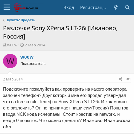
Вход
Регистрация
Купить\Продать
Разлочке Sony XPeria S LT-26i [Иваново,
Россия]
А
Д
w00w
2 Мар 2014
в
а
т
т
w00w
W
о
а
Пользователь
р
н
т
а
е
ч
2 Мар 2014
#1
м
а
ы
л
Подскажите пожалуйста как проверить на какого оператора
а
залочен телефон? Друг который мне его продал утверждал
что на free co uk. Телефон Sony XPeria S LT26i. И как можно
его разлочить? Он не принимает наши сим(Россия) Попыток
ввода NCK кода исчерпаны. Стоит крестик на network, и
Иваново Ивановская
везде 0 попыток. Что можно сделать?
обл.