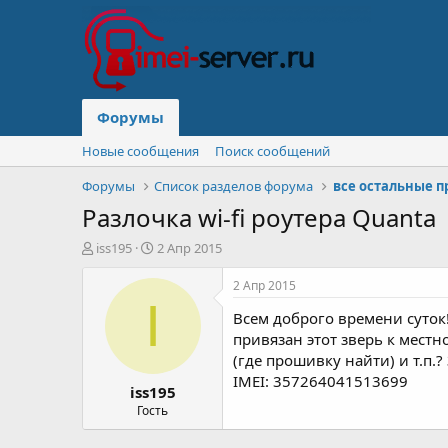
Форумы
Новые сообщения
Поиск сообщений
Форумы
Список разделов форума
все остальные 
Разлочка wi-fi роутера Quanta
А
Д
iss195
2 Апр 2015
в
а
т
т
2 Апр 2015
о
а
I
Всем доброго времени суток!
р
н
т
а
привязан этот зверь к местн
е
ч
(где прошивку найти) и т.п.?
м
а
IMEI: 357264041513699
iss195
ы
л
а
Гость