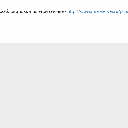
разблокировки по этой ссылке -
http://www.imei-server.ru/pro
а