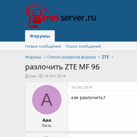
Форумы
Новые сообщения
Поиск сообщений
Форумы
Список разделов форума
ZTE
разлочить ZTE MF 96
А
Д
Aaa
14 Окт 2014
в
а
т
т
14 Окт 2014
о
а
A
как разлочить?
р
н
т
а
е
ч
м
а
Aaa
ы
л
а
Гость