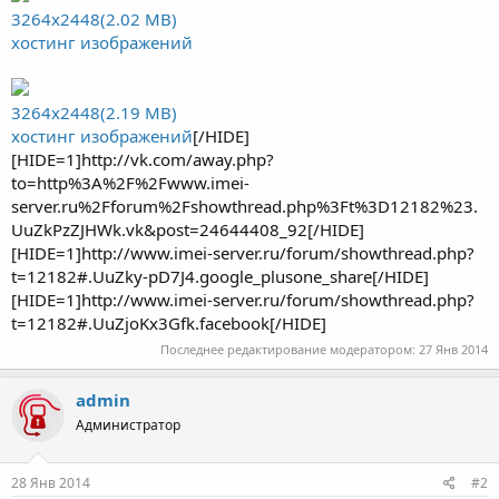
3264x2448(2.02 MB)
хостинг изображений
3264x2448(2.19 MB)
хостинг изображений
[/HIDE]
[HIDE=1]http://vk.com/away.php?
to=http%3A%2F%2Fwww.imei-
server.ru%2Fforum%2Fshowthread.php%3Ft%3D12182%23.
UuZkPzZJHWk.vk&post=24644408_92[/HIDE]
[HIDE=1]http://www.imei-server.ru/forum/showthread.php?
t=12182#.UuZky-pD7J4.google_plusone_share[/HIDE]
[HIDE=1]http://www.imei-server.ru/forum/showthread.php?
t=12182#.UuZjoKx3Gfk.facebook[/HIDE]
Последнее редактирование модератором:
27 Янв 2014
admin
Администратор
28 Янв 2014
#2