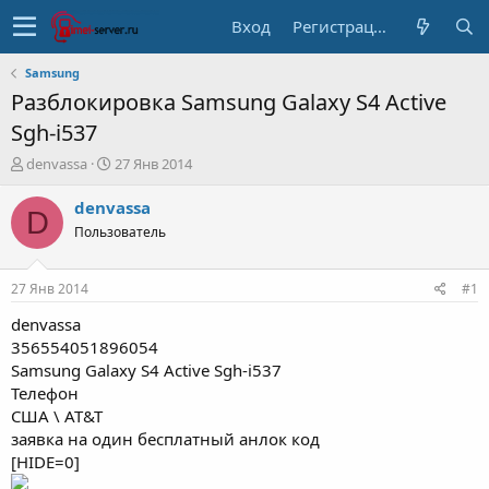
Вход
Регистрация
Samsung
Разблокировка Samsung Galaxy S4 Active
Sgh-i537
А
Д
denvassa
27 Янв 2014
в
а
т
т
denvassa
D
о
а
Пользователь
р
н
т
а
е
ч
27 Янв 2014
#1
м
а
ы
л
denvassa
а
356554051896054
Samsung Galaxy S4 Active Sgh-i537
Телефон
США \ AT&T
заявка на один бесплатный анлок код
[HIDE=0]