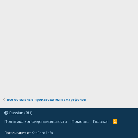
все остальные производители смартфонов
Russian (RU)
Политика конфиденциальности
Помощь
Главная
R
S
S
Локализация от
XenForo.Info