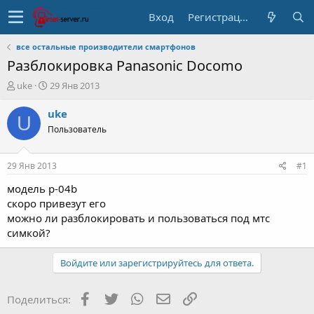
Вход
Регистрация
все остальные производители смартфонов
Разблокировка Panasonic Docomo
А
Д
uke
29 Янв 2013
в
а
т
т
uke
U
о
а
Пользователь
р
н
т
а
е
ч
29 Янв 2013
#1
м
а
ы
л
модель р-04b
а
скоро привезут его
можно ли разблокировать и пользоваться под мтс
симкой?
Войдите или зарегистрируйтесь для ответа.
Facebook
Twitter
WhatsApp
Электронная почта
Ссылка
Поделиться: