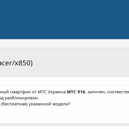
cer/x850)
ный смартфон от МТС Украина
МТС 916
, залочен, соотвест
од разблокировки.
(бесплатная) указанной модели?