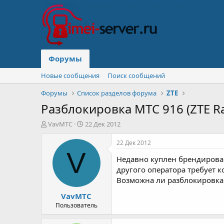
Форумы
Новые сообщения
Поиск сообщений
Форумы
Список разделов форума
ZTE
Разблокировка MTC 916 (ZTE Ra
А
Д
VavMTC
22 Дек 2012
в
а
т
т
22 Дек 2012
о
а
V
Недавно куплен брендирова
р
н
т
а
другого оператора требует к
е
ч
Возможна ли разблокировка 
м
а
VavMTC
ы
л
а
Пользователь