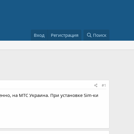
Вход
Регистрация
Поиск
#1
венно, на МТС Украина. При установке Sim-ки