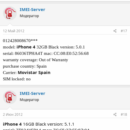
IMEI-Server
Модератор
12 Май 2012
#17
012428008670***
iPhone 4
model:
32GB Black version: 5.0.1
serial: 86036TPHA4T mac: CC:08:E0:52:56:68
warranty coverage: Out of Warranty
purchase country: Spain
Movistar Spain
Carrier:
SIM locked: no
IMEI-Server
Модератор
2 Июн 2012
#18
iPhone 4
16GB Black version: 5.1.1