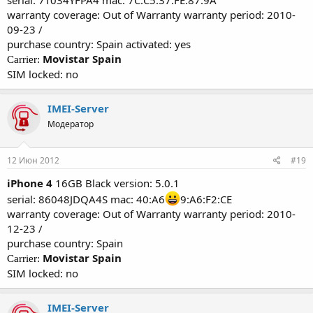
serial: 7T034YFPA4 mac: 7C:C5:37:FE:87:9A
warranty coverage: Out of Warranty warranty period: 2010-
09-23 /
purchase country: Spain activated: yes
Movistar Spain
Carrier:
SIM locked: no
IMEI-Server
Модератор
12 Июн 2012
#19
iPhone 4
16GB Black version: 5.0.1
serial: 86048JDQA4S mac: 40:A6
9:A6:F2:CE
warranty coverage: Out of Warranty warranty period: 2010-
12-23 /
purchase country: Spain
Movistar Spain
Carrier:
SIM locked: no
IMEI-Server