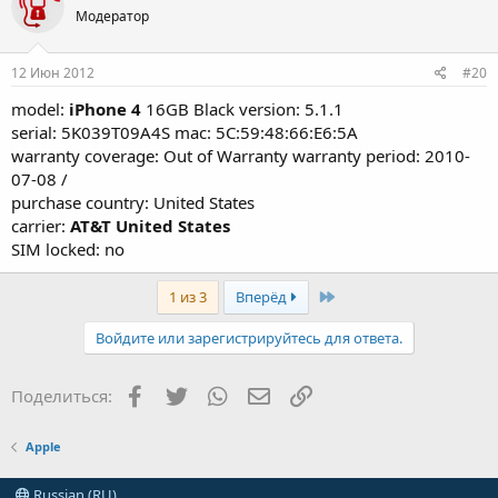
Модератор
12 Июн 2012
#20
model:
iPhone 4
16GB Black version: 5.1.1
serial: 5K039T09A4S mac: 5C:59:48:66:E6:5A
warranty coverage: Out of Warranty warranty period: 2010-
07-08 /
purchase country: United States
carrier:
AT&T United States
SIM locked: no
Last
1 из 3
Вперёд
Войдите или зарегистрируйтесь для ответа.
Facebook
Twitter
WhatsApp
Электронная почта
Ссылка
Поделиться:
Apple
Russian (RU)