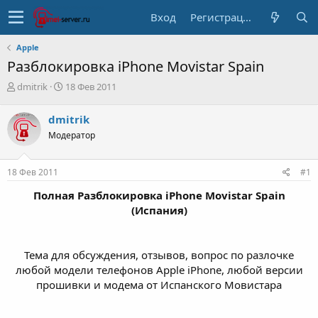
Вход
Регистрация
Apple
Разблокировка iPhone Movistar Spain
А
Д
dmitrik
18 Фев 2011
в
а
т
т
dmitrik
о
а
Модератор
р
н
т
а
е
ч
18 Фев 2011
#1
м
а
ы
л
Полная Разблокировка iPhone Movistar Spain
а
(Испания)
Тема для обсуждения, отзывов, вопрос по разлочке
любой модели телефонов Apple iPhone, любой версии
прошивки и модема от Испанского Мовистара