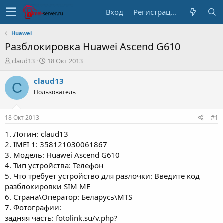
Вход
Регистрация
Huawei
Разблокировка Huawei Ascend G610
А
Д
claud13
18 Окт 2013
в
а
т
т
claud13
C
о
а
Пользователь
р
н
т
а
е
ч
18 Окт 2013
#1
м
а
ы
л
1. Логин: claud13
а
2. IMEI 1: 358121030061867
3. Модель: Huawei Ascend G610
4. Тип устройства: Телефон
5. Что требует устройство для разлочки: Введите код
разблокировки SIM ME
6. Страна\Оператор: Беларусь\MTS
7. Фотографии:
задняя часть: fotolink.su/v.php?