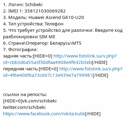
1. Логин: Schibeki
2. IMEI 1: 358121030069282
3. Модель: Huawei Ascend G610-U20
4. Тип устройства: Телефон
5. Что требует устройство для разлочки: Введите код
разблокировки SIM ME
6. Страна\Оператор: Беларусь\MTS
7. Фотографии:
задняя часть:[HIDE=0]
http://www.fotolink.su/v.php?
id=cbb3d6a55a3f3bdfaa4908e4f642b3eb
[/HIDE]
передняя часть:[HIDE=0]
http://www.fotolink.su/v.php?
id=4f6e406f6a73c667c13e939e7a799981
[/HIDE]
ссылки на репосты:
[HIDE=0]vk.com/schibeki
twitter.com/schibeki
https://www.facebook.com/nikita.kulik
[/HIDE]