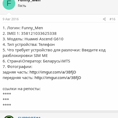
F
Гость
9 Авг 2016
#16
1. Логин: Funny_Men
2. IMEI 1: 358121033625338
3. Модель:
Huawei
Ascend
G610
4. Тип устройства: Телефон
5. Что требует устройство для разлочки: Введите код
разблокировки SIM ME
6. Страна\Оператор: Беларусь\MTS
7. Фотографии:
задняя часть:
http://imgur.com/a/3BfjD
передняя часть:
http://imgur.com/a/3BfjD
ссылки на репосты:
****
***
****