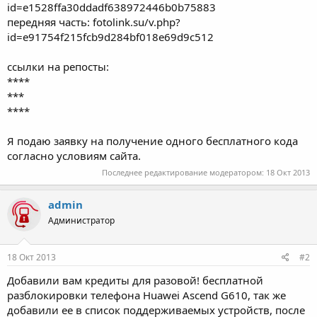
id=e1528ffa30ddadf638972446b0b75883
передняя часть: fotolink.su/v.php?
id=e91754f215fcb9d284bf018e69d9c512
ссылки на репосты:
****
***
****
Я подаю заявку на получение одного бесплатного кода
согласно условиям сайта.
Последнее редактирование модератором:
18 Окт 2013
admin
Администратор
18 Окт 2013
#2
Добавили вам кредиты для разовой! бесплатной
разблокировки телефона Huawei Ascend G610, так же
добавили ее в список поддерживаемых устройств, после