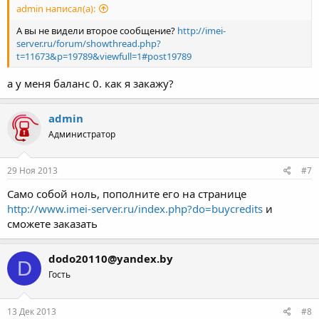
admin написал(а):
А вы не видели второе сообщение?
http://imei-
server.ru/forum/showthread.php?
t=11673&p=19789&viewfull=1#post19789
а у меня баланс 0. как я закажу?
admin
Администратор
29 Ноя 2013
#7
Само собой ноль, пополните его на странице
http://www.imei-server.ru/index.php?do=buycredits
и
сможете заказать
dodo20110@yandex.by
D
Гость
13 Дек 2013
#8