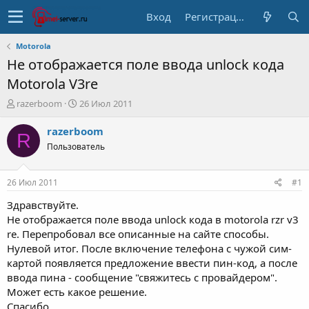
Вход
Регистрация
Motorola
Не отображается поле ввода unlock кода
Motorola V3re
А
Д
razerboom
26 Июл 2011
в
а
т
т
razerboom
R
о
а
Пользователь
р
н
т
а
е
ч
26 Июл 2011
#1
м
а
ы
л
Здравствуйте.
а
Не отображается поле ввода unlock кода в motorola rzr v3
re. Перепробовал все описанные на сайте способы.
Нулевой итог. После включение телефона с чужой сим-
картой появляется предложение ввести пин-код, а после
ввода пина - сообщение "свяжитесь с провайдером".
Может есть какое решение.
Спасибо