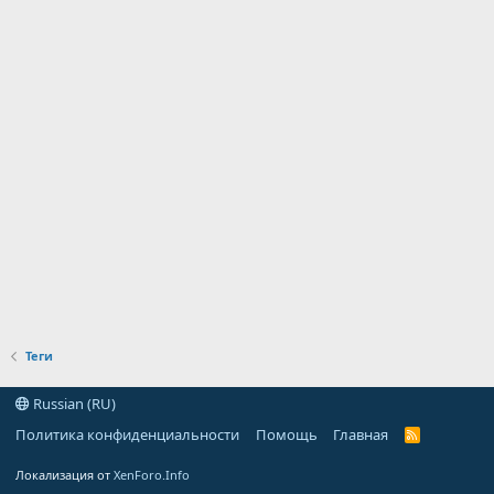
Теги
Russian (RU)
Политика конфиденциальности
Помощь
Главная
R
S
S
Локализация от
XenForo.Info