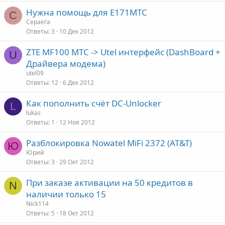
Нужна помощь для Е171МТС
С
Сераега
Ответы
3
10 Дек 2012
ZTE MF100 МТС -> Utel интерфейс (DashBoard +
U
Драйвера модема)
utel09
Ответы
12
6 Дек 2012
Как пополнить счёт DC-Unlocker
L
lukas
Ответы
1
12 Ноя 2012
Разблокировка Nowatel MiFi 2372 (AT&T)
Ю
Юрий
Ответы
3
29 Окт 2012
При заказе активации на 50 кредитов в
N
наличии только 15
Nick114
Ответы
5
18 Окт 2012