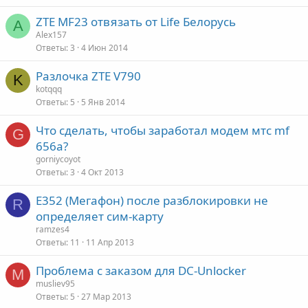
ZTE MF23 отвязать от Life Белорусь
A
Alex157
Ответы
3
4 Июн 2014
Разлочка ZTE V790
K
kotqqq
Ответы
5
5 Янв 2014
Что сделать, чтобы заработал модем мтс mf
G
656a?
gorniycoyot
Ответы
3
4 Окт 2013
E352 (Мегафон) после разблокировки не
R
определяет сим-карту
ramzes4
Ответы
11
11 Апр 2013
Проблема с заказом для DC-Unlocker
M
musliev95
Ответы
5
27 Мар 2013