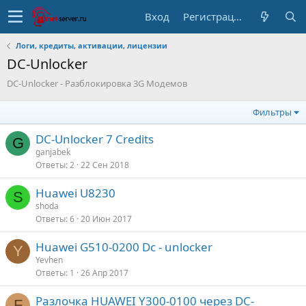
Вход
Регистрация
Логи, кредиты, активации, лицензии
DC-Unlocker
DC-Unlocker - Разблокировка 3G Модемов
Фильтры
DC-Unlocker 7 Credits
G
ganjabek
Ответы
2
22 Сен 2018
Huawei U8230
S
shoda
Ответы
6
20 Июн 2017
Huawei G510-0200 Dc - unlocker
Y
Yevhen
Ответы
1
26 Апр 2017
Разлочка HUAWEI Y300-0100 через DC-
F