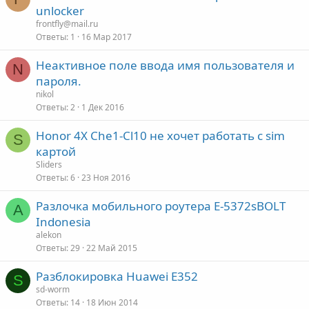
unlocker
frontfly@mail.ru
Ответы
1
16 Мар 2017
Неактивное поле ввода имя пользователя и
N
пароля.
nikol
Ответы
2
1 Дек 2016
Honor 4X Che1-Cl10 не хочет работать с sim
S
картой
Sliders
Ответы
6
23 Ноя 2016
Разлочка мобильного роутера E-5372sBOLT
A
Indonesia
alekon
Ответы
29
22 Май 2015
Разблокировка Huawei E352
S
sd-worm
Ответы
14
18 Июн 2014